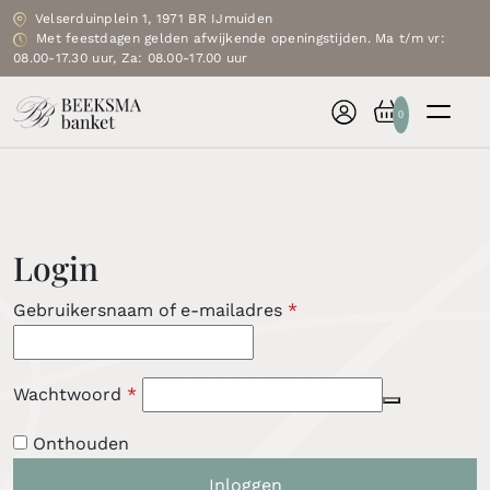
Velserduinplein 1, 1971 BR IJmuiden
Met feestdagen gelden afwijkende openingstijden. Ma t/m vr:
08.00-17.30 uur, Za: 08.00-17.00 uur
0
Login
Vereist
Gebruikersnaam of e-mailadres
*
Vereist
Wachtwoord
*
Onthouden
Inloggen