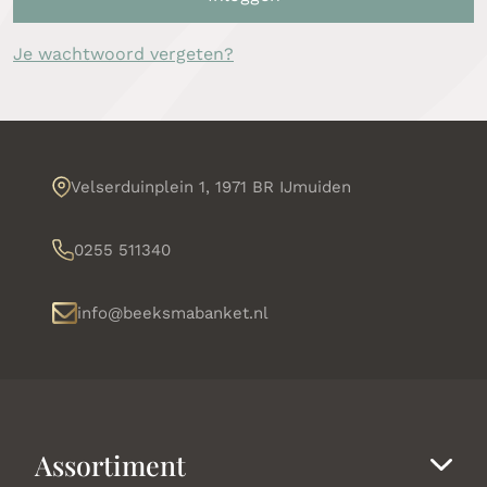
Je wachtwoord vergeten?
Velserduinplein 1, 1971 BR IJmuiden
0255 511340
info@beeksmabanket.nl
Assortiment