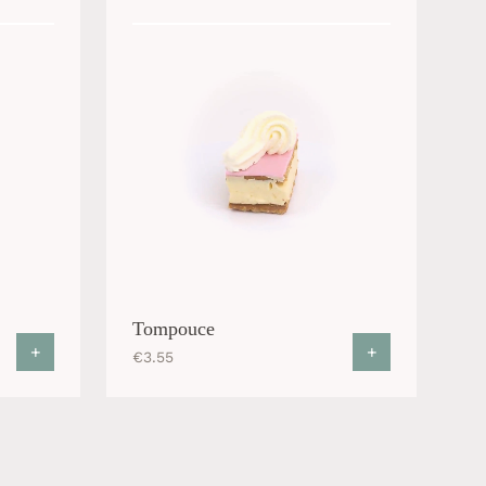
Tompouce
+
+
€
3.55