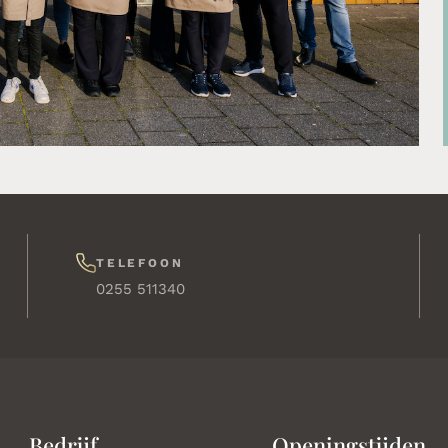
TELEFOON
0255 511340
Bedrijf
Openingstijden