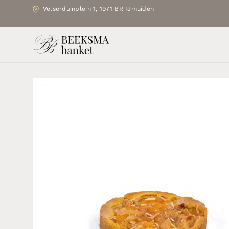
Velserduinplein 1, 1971 BR IJmuiden