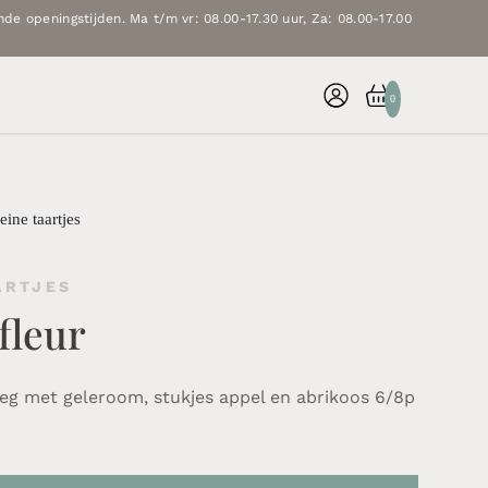
de openingstijden. Ma t/m vr: 08.00-17.30 uur, Za: 08.00-17.00
0
eine taartjes
ARTJES
fleur
g met geleroom, stukjes appel en abrikoos 6/8p