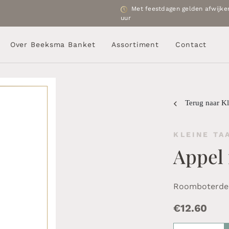
Met feestdagen gelden afwijken
uur
Over Beeksma Banket
Assortiment
Contact
Terug naar Kl
KLEINE TA
Appel 
Roomboterdee
€
12.60