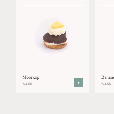
Moorkop
Banane
+
€
3.55
€
3.55