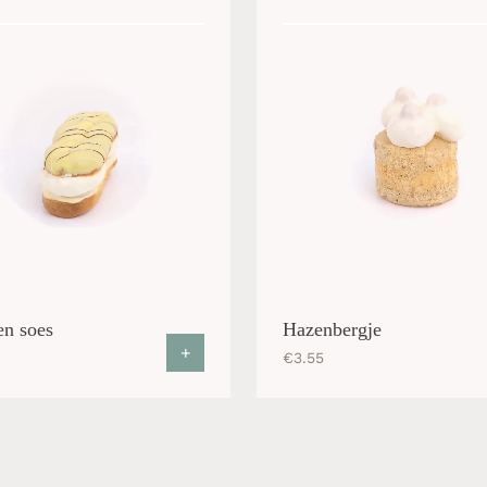
n soes
Hazenbergje
+
€
3.55