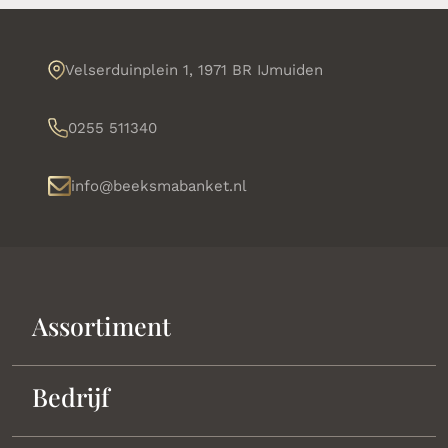
Velserduinplein 1, 1971 BR IJmuiden
0255 511340
info@beeksmabanket.nl
Assortiment
Bedrijf