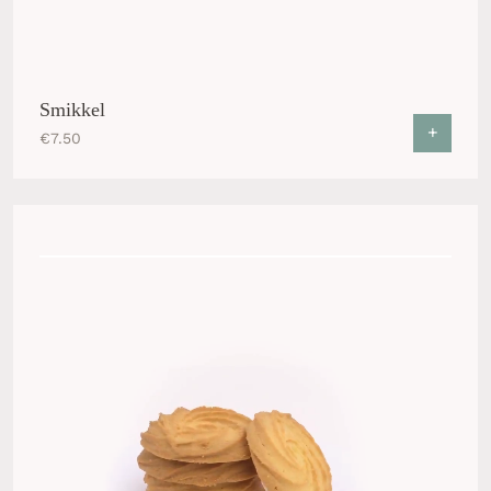
Smikkel
+
€
7.50