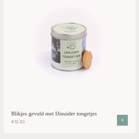
Blikjes gevuld met IJmuider tongetjes
+
€
12.50