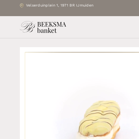
Velserduinplein 1, 1971 BR IJmuiden