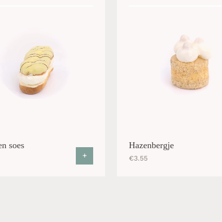
n soes
Hazenbergje
+
€
3.55