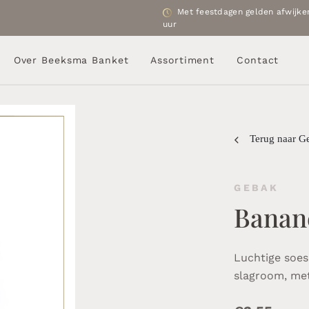
Met feestdagen gelden afwijken
uur
Over Beeksma Banket
Assortiment
Contact
Terug naar G
GEBAK
Banan
Luchtige soes
slagroom, met