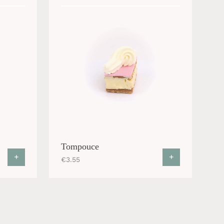
Tompouce
+
+
€
3.55