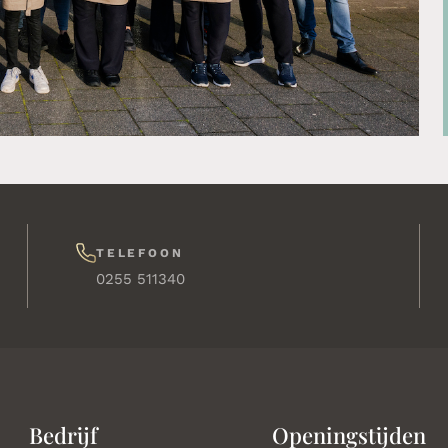
TELEFOON
0255 511340
Bedrijf
Openingstijden