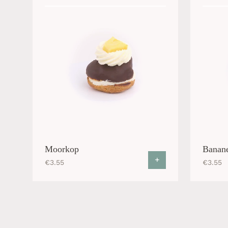
Moorkop
Banane
+
€
3.55
€
3.55