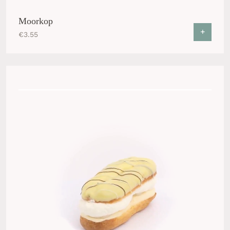
Moorkop
+
€
3.55