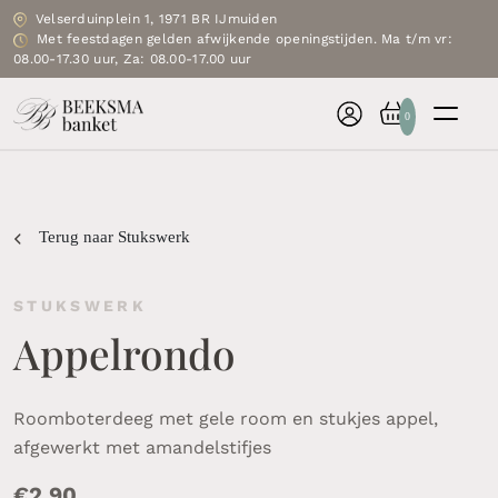
Velserduinplein 1, 1971 BR IJmuiden
Met feestdagen gelden afwijkende openingstijden. Ma t/m vr:
08.00-17.30 uur, Za: 08.00-17.00 uur
0
Terug naar Stukswerk
STUKSWERK
Appelrondo
Roomboterdeeg met gele room en stukjes appel,
afgewerkt met amandelstifjes
€
2.90