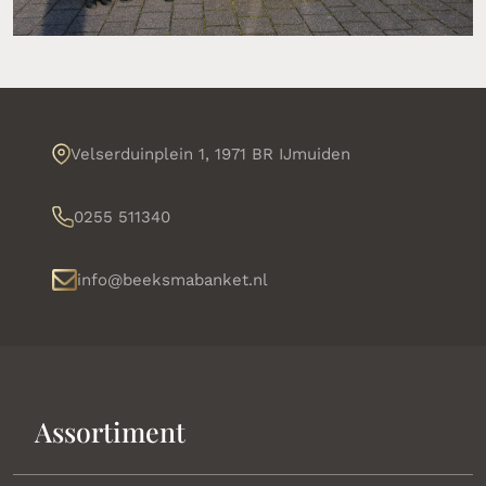
Velserduinplein 1, 1971 BR IJmuiden
0255 511340
info@beeksmabanket.nl
Assortiment