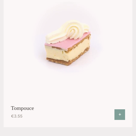
Tompouce
+
€
3.55