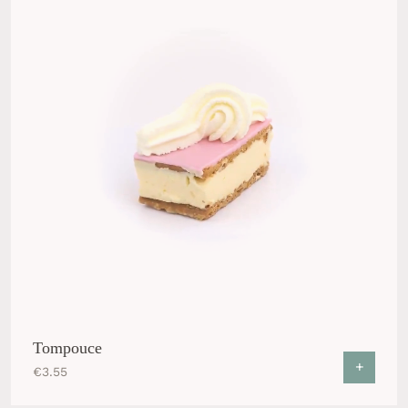
Tompouce
+
€
3.55