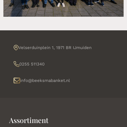
Velserduinplein 1, 1971 BR IJmuiden
0255 511340
info@beeksmabanket.nl
Assortiment