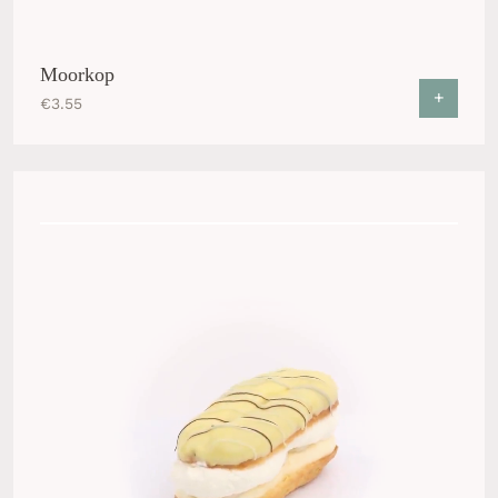
Moorkop
+
€
3.55