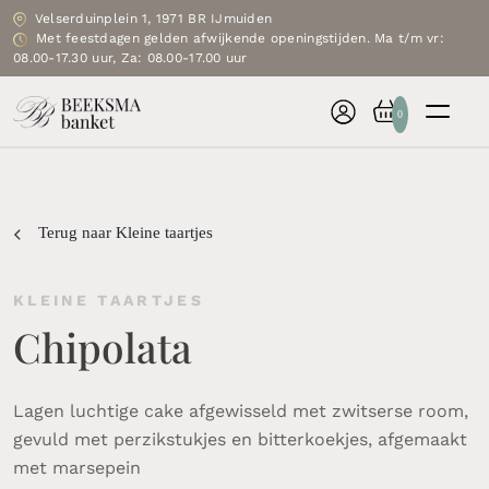
Velserduinplein 1, 1971 BR IJmuiden
Met feestdagen gelden afwijkende openingstijden. Ma t/m vr:
08.00-17.30 uur, Za: 08.00-17.00 uur
0
Terug naar Kleine taartjes
KLEINE TAARTJES
Chipolata
Lagen luchtige cake afgewisseld met zwitserse room,
gevuld met perzikstukjes en bitterkoekjes, afgemaakt
met marsepein