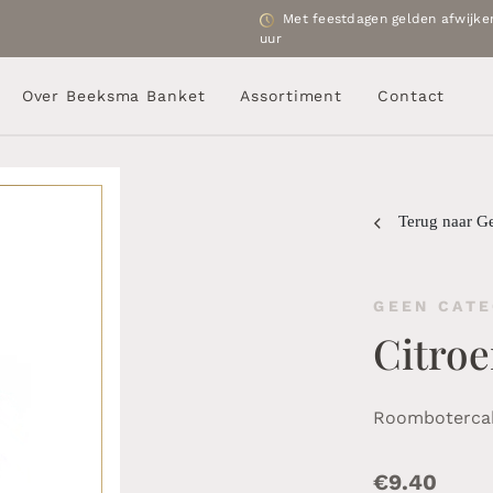
Met feestdagen gelden afwijken
uur
Over Beeksma Banket
Assortiment
Contact
Terug naar G
GEEN CATE
Citro
Roombotercak
€
9.40