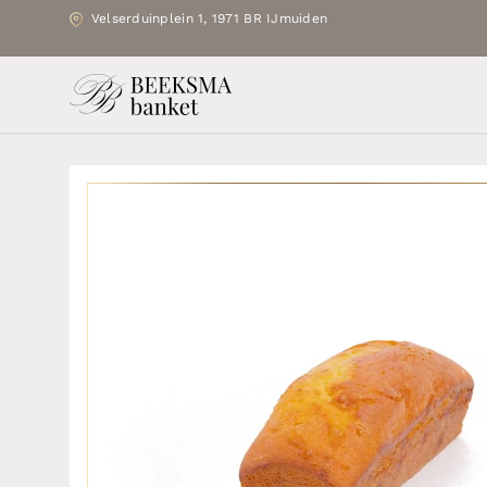
Velserduinplein 1, 1971 BR IJmuiden