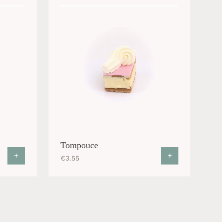
Tompouce
+
+
€
3.55