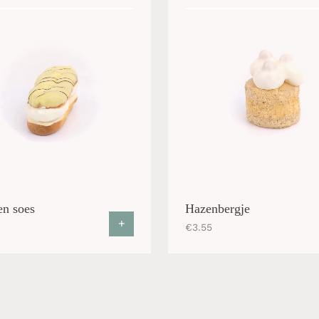
n soes
Hazenbergje
+
€
3.55