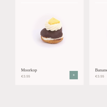
Moorkop
Banane
+
€
3.55
€
3.55