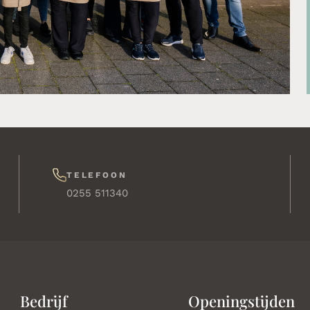
TELEFOON
0255 511340
Bedrijf
Openingstijden