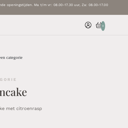
de openingstijden. Ma t/m vr: 08.00-17.30 uur, Za: 08.00-17.00
0
een categorie
GORIE
encake
e met citroenrasp