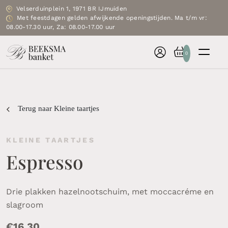
Velserduinplein 1, 1971 BR IJmuiden
Met feestdagen gelden afwijkende openingstijden. Ma t/m vr:
08.00-17.30 uur, Za: 08.00-17.00 uur
0
Terug naar Kleine taartjes
KLEINE TAARTJES
Espresso
Drie plakken hazelnootschuim, met moccacréme en
slagroom
€
16.30