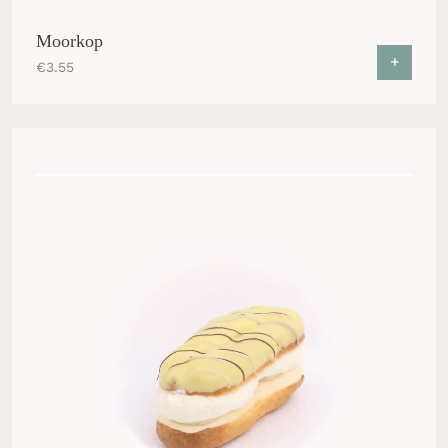
Moorkop
+
€
3.55