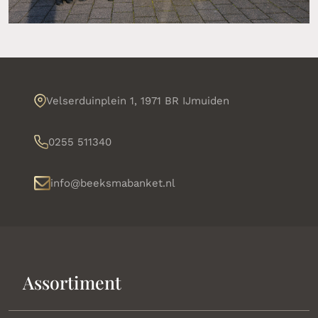
Velserduinplein 1, 1971 BR IJmuiden
0255 511340
info@beeksmabanket.nl
Assortiment