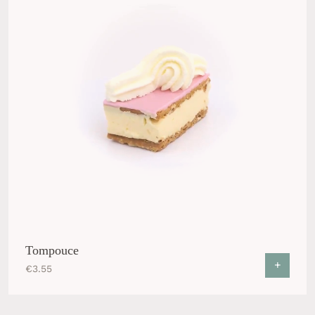
Tompouce
+
€
3.55