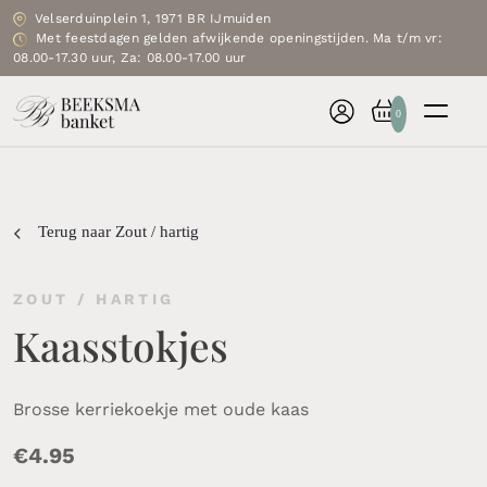
Velserduinplein 1, 1971 BR IJmuiden
Met feestdagen gelden afwijkende openingstijden. Ma t/m vr:
08.00-17.30 uur, Za: 08.00-17.00 uur
0
Terug naar Zout / hartig
ZOUT / HARTIG
Kaasstokjes
Brosse kerriekoekje met oude kaas
€
4.95