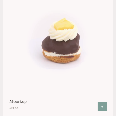
Moorkop
+
€
3.55