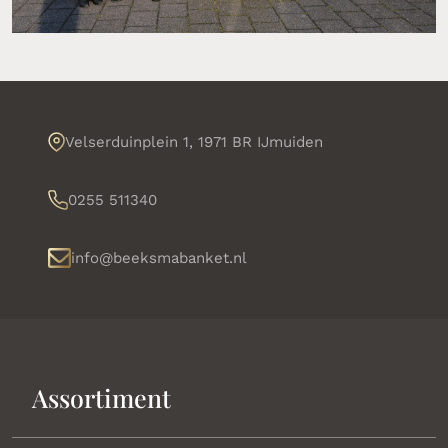
Velserduinplein 1, 1971 BR IJmuiden
0255 511340
info@beeksmabanket.nl
Assortiment