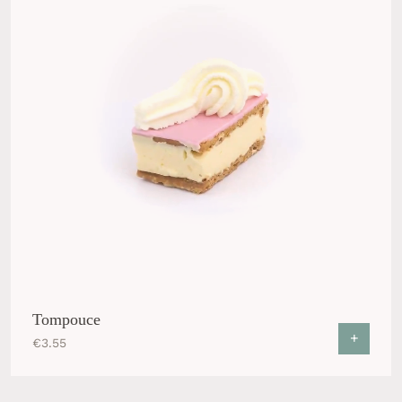
Tompouce
+
€
3.55