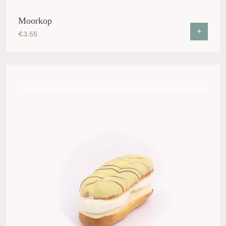
Moorkop
+
€
3.55