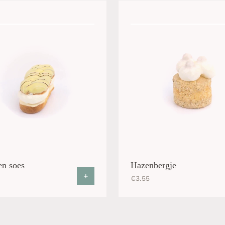
n soes
Hazenbergje
+
€
3.55