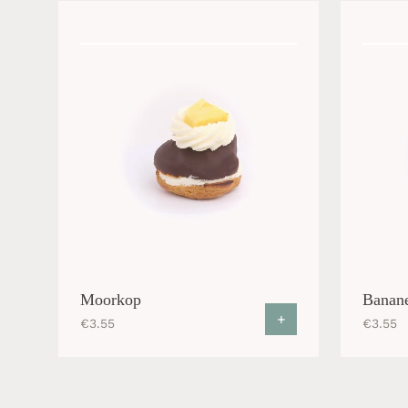
Moorkop
Banane
+
€
3.55
€
3.55