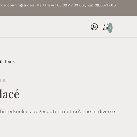
de openingstijden. Ma t/m vr: 08.00-17.30 uur, Za: 08.00-17.00
0
it fours
RS
glacé
e bitterkoekjes opgespoten met crÃ¨me in diverse