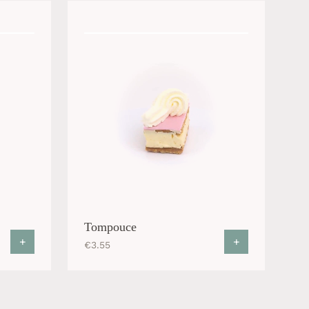
Tompouce
+
+
€
3.55