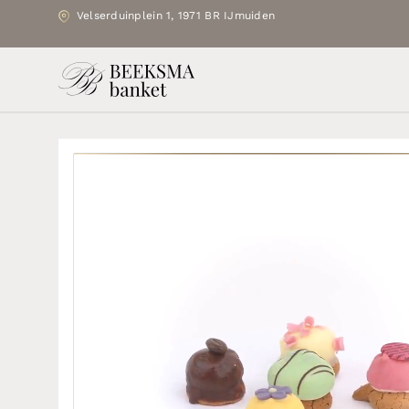
Velserduinplein 1, 1971 BR IJmuiden