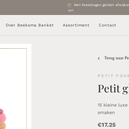
Met feestdagen gelden afwijken
uur
Over Beeksma Banket
Assortiment
Contact
Terug naar Pet
PETIT FOU
Petit 
15 kleine lux
smaken
€
17.25