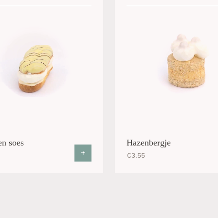
n soes
Hazenbergje
+
€
3.55