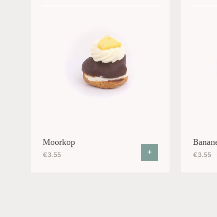
Moorkop
Banane
+
€
3.55
€
3.55