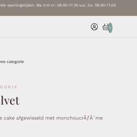
de openingstijden. Ma t/m vr: 08.00-17.30 uur, Za: 08.00-17.00
0
een categorie
GORIE
lvet
e cake afgewisseld met monchoucrÃƒÂ¨me