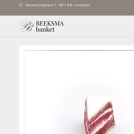
Velserduinplein 1, 1971 BR IJmuiden