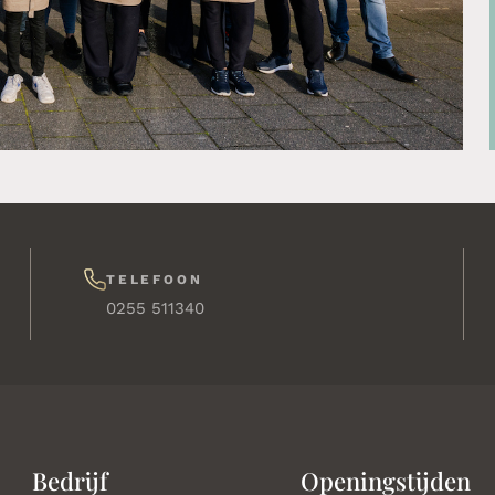
TELEFOON
0255 511340
Bedrijf
Openingstijden