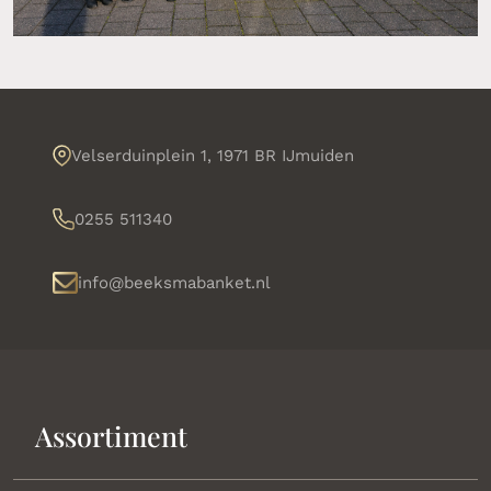
Velserduinplein 1, 1971 BR IJmuiden
0255 511340
info@beeksmabanket.nl
Assortiment