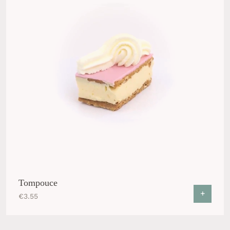
Tompouce
+
€
3.55