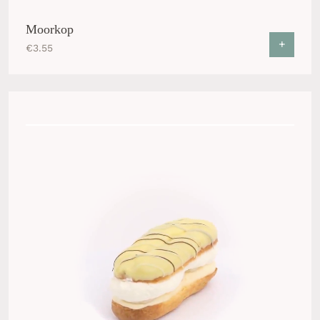
Moorkop
+
€
3.55