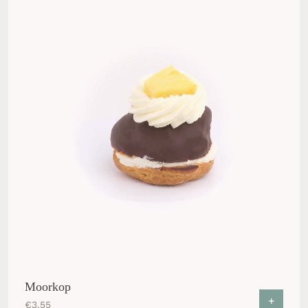
Moorkop
+
€
3.55