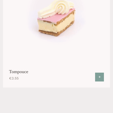
Tompouce
+
€
3.55