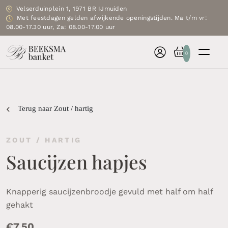
Velserduinplein 1, 1971 BR IJmuiden
Met feestdagen gelden afwijkende openingstijden. Ma t/m vr:
08.00-17.30 uur, Za: 08.00-17.00 uur
0
Terug naar Zout / hartig
ZOUT / HARTIG
Saucijzen hapjes
Knapperig saucijzenbroodje gevuld met half om half
gehakt
€
7.50