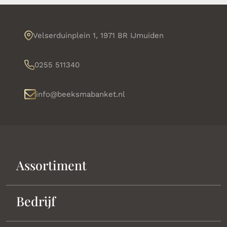
Velserduinplein 1, 1971 BR IJmuiden
0255 511340
info@beeksmabanket.nl
Assortiment
Bedrijf