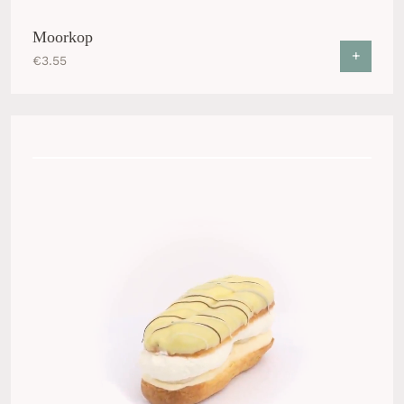
Moorkop
+
€
3.55