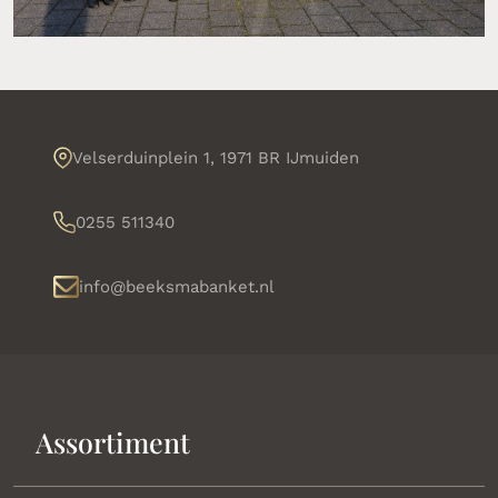
Velserduinplein 1, 1971 BR IJmuiden
0255 511340
info@beeksmabanket.nl
Assortiment