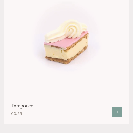
Tompouce
+
€
3.55