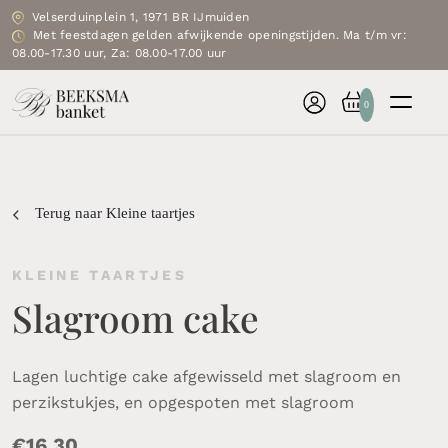
Velserduinplein 1, 1971 BR IJmuiden
Met feestdagen gelden afwijkende openingstijden. Ma t/m vr:
08.00-17.30 uur, Za: 08.00-17.00 uur
0
Terug naar Kleine taartjes
KLEINE TAARTJES
Slagroom cake
Lagen luchtige cake afgewisseld met slagroom en
perzikstukjes, en opgespoten met slagroom
€
16.30