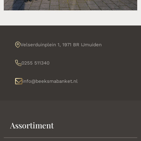
Velserduinplein 1, 1971 BR IJmuiden
0255 511340
info@beeksmabanket.nl
Assortiment