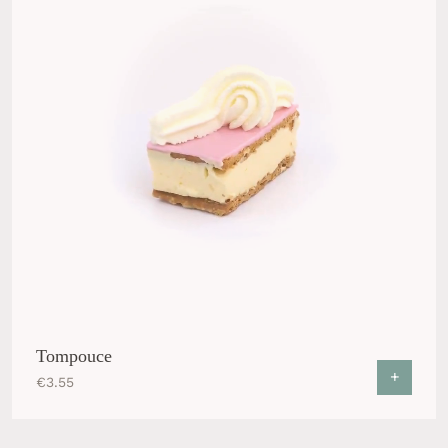
Tompouce
+
€
3.55