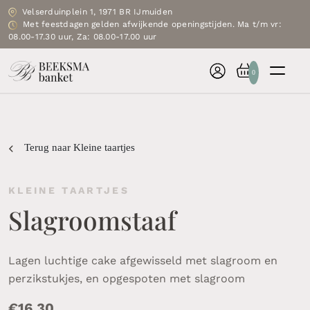
Velserduinplein 1, 1971 BR IJmuiden
Met feestdagen gelden afwijkende openingstijden. Ma t/m vr:
08.00-17.30 uur, Za: 08.00-17.00 uur
0
Terug naar Kleine taartjes
KLEINE TAARTJES
Slagroomstaaf
Lagen luchtige cake afgewisseld met slagroom en
perzikstukjes, en opgespoten met slagroom
€
16.30