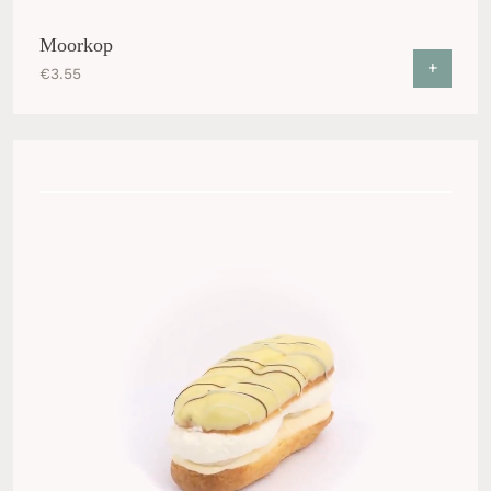
Moorkop
+
€
3.55