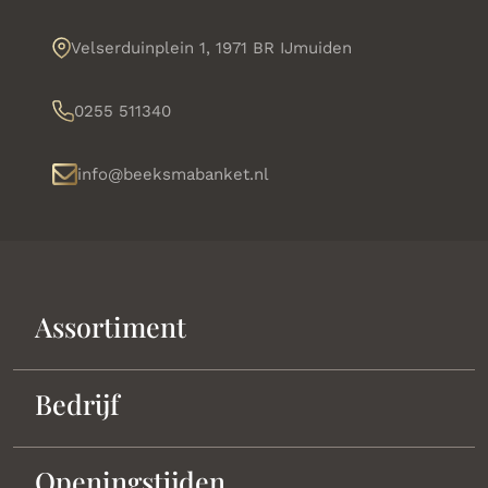
Velserduinplein 1, 1971 BR IJmuiden
0255 511340
info@beeksmabanket.nl
Assortiment
Bedrijf
Openingstijden