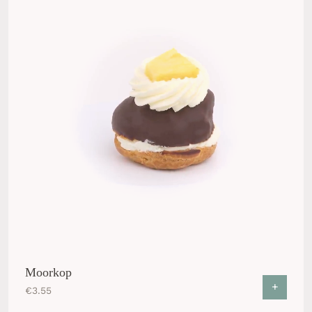
Moorkop
+
€
3.55