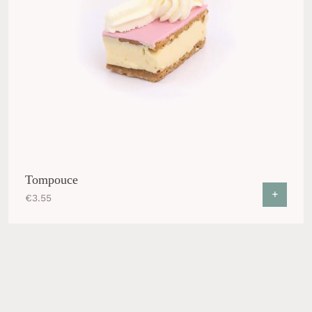
Tompouce
+
€
3.55