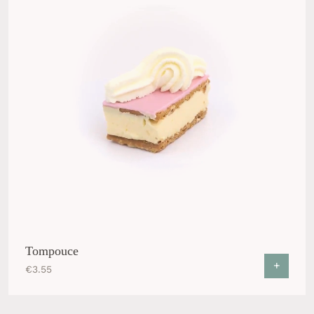
Tompouce
+
€
3.55