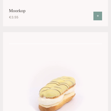
Moorkop
+
€
3.55