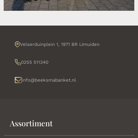
Velserduinplein 1, 1971 BR IJmuiden
0255 511340
info@beeksmabanket.nl
Assortiment